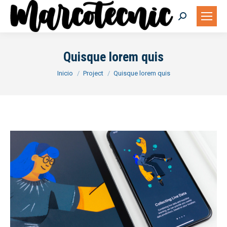
Buscar:
Quisque lorem quis
Estás aquí:
Inicio
Project
Quisque lorem quis