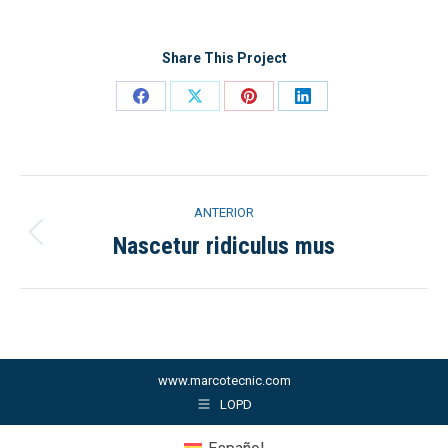
Share This Project
Share
Share
Share
Share
on
on
on
on
Facebook
X
Pinterest
LinkedIn
Navegación
ANTERIOR
entre
Nascetur ridiculus mus
Proyecto
anterior
proyectos
www.marcotecnic.com
LOPD